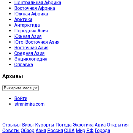
Центральная Африка
Восточная Африка
Южная Африка
Арктика
Антарктида
Передняя Азия
Южная Азия
Юго-Восточная Азия
Восточная Азия
Средняя Азия
Энциклопедия
Справка
Архивы
Архивы
Войти
stranimira.com
Отзывы
Визы
Курорты
Погода
Экзотика
Авиа
Открытия
Советы
Обзор
Азия
Россия
США
Мир
РФ
Города